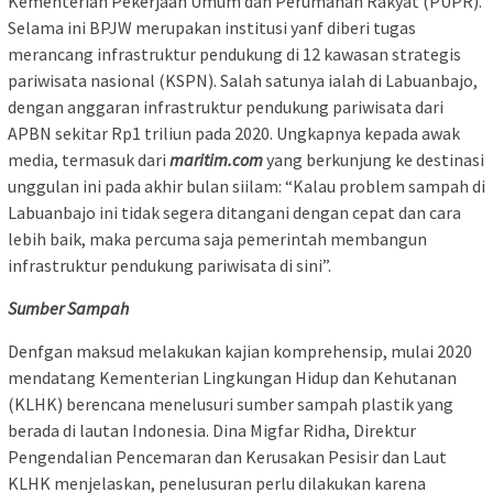
Kementerian Pekerjaan Umum dan Perumahan Rakyat (PUPR).
Selama ini BPJW merupakan institusi yanf diberi tugas
merancang infrastruktur pendukung di 12 kawasan strategis
pariwisata nasional (KSPN). Salah satunya ialah di Labuanbajo,
dengan anggaran infrastruktur pendukung pariwisata dari
APBN sekitar Rp1 triliun pada 2020. Ungkapnya kepada awak
media, termasuk dari
maritim.com
yang berkunjung ke destinasi
unggulan ini pada akhir bulan siilam: “Kalau problem sampah di
Labuanbajo ini tidak segera ditangani dengan cepat dan cara
lebih baik, maka percuma saja pemerintah membangun
infrastruktur pendukung pariwisata di sini”.
Sumber Sampah
Denfgan maksud melakukan kajian komprehensip, mulai 2020
mendatang Kementerian Lingkungan Hidup dan Kehutanan
(KLHK) berencana menelusuri sumber sampah plastik yang
berada di lautan Indonesia. Dina Migfar Ridha, Direktur
Pengendalian Pencemaran dan Kerusakan Pesisir dan Laut
KLHK menjelaskan, penelusuran perlu dilakukan karena