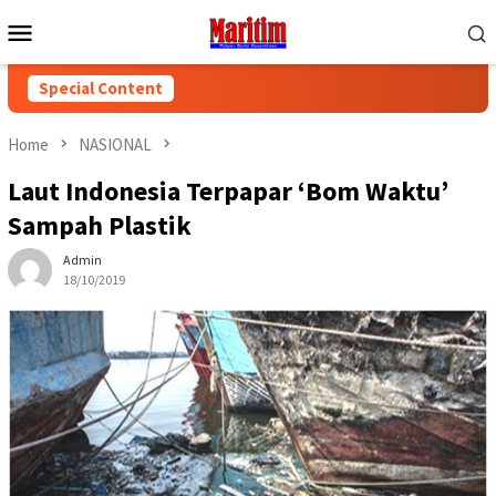
Skip
Mobile
to
Menu
content
Special Content
Home
NASIONAL
Laut Indonesia Terpapar ‘Bom Waktu’
Sampah Plastik
Admin
18/10/2019