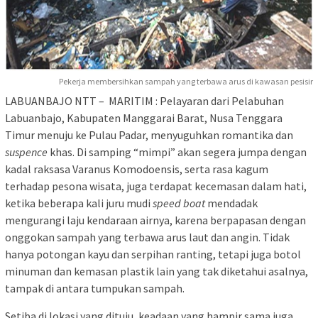
Pekerja membersihkan sampah yang terbawa arus di kawasan pesisir
LABUANBAJO NTT – MARITIM : Pelayaran dari Pelabuhan
Labuanbajo, Kabupaten Manggarai Barat, Nusa Tenggara
Timur menuju ke Pulau Padar, menyuguhkan romantika dan
suspence
khas. Di samping “mimpi” akan segera jumpa dengan
kadal raksasa Varanus Komodoensis, serta rasa kagum
terhadap pesona wisata, juga terdapat kecemasan dalam hati,
ketika beberapa kali juru mudi
speed boat
mendadak
mengurangi laju kendaraan airnya, karena berpapasan dengan
onggokan sampah yang terbawa arus laut dan angin. Tidak
hanya potongan kayu dan serpihan ranting, tetapi juga botol
minuman dan kemasan plastik lain yang tak diketahui asalnya,
tampak di antara tumpukan sampah.
Setiba di lokasi yang dituju, keadaan yang hampir sama juga