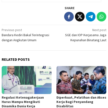
SHARE
Post
Previous post
Next post
Bandara Kediri Bakal Terintegrasi
SGE dan IOP Kerjasama Jaga
navigation
dengan Angkutan Umum
Kepunahan Binatang Laut
RELATED POSTS
Regulasi Ketenagakerjaan
Diperkuat, Pelatihan dan Akses
Harus Mampu Mengikuti
Kerja Bagi Penyandang
Dinamika Dunia Kerja
Disabilitas