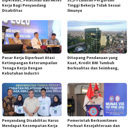
Diperkuat, Pelatihan dan Akses
33,5% Lulusan Perguruan
Kerja Bagi Penyandang
Tinggi Bekerja Tidak Sesuai
Disabilitas
Ilmunya
Pasar Kerja Diperkuat Atasi
Ditopang Pendanaan yang
Ketimpangan Keterampailan
Kuat, Kredit BNI Tumbuh
Tenaga Kerja Dengan
Berkualitas dan Seimbang,
Kebutuhan Industri
Penyandang Disabilitas Harus
Pemerintah Berkomitmen
Mendapat Kesempatan Kerja
Perkuat Kesejahteraan dan