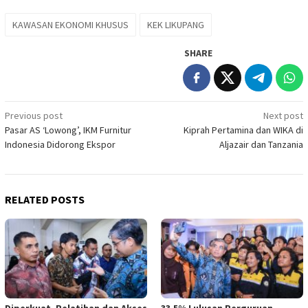
KAWASAN EKONOMI KHUSUS
KEK LIKUPANG
SHARE
Post
Previous post
Next post
Pasar AS ‘Lowong’, IKM Furnitur
Kiprah Pertamina dan WIKA di
navigation
Indonesia Didorong Ekspor
Aljazair dan Tanzania
RELATED POSTS