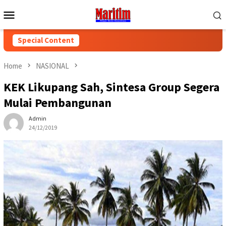
Skip
Mobile
to
Menu
content
Special Content
Home
NASIONAL
KEK Likupang Sah, Sintesa Group Segera
Mulai Pembangunan
Admin
24/12/2019