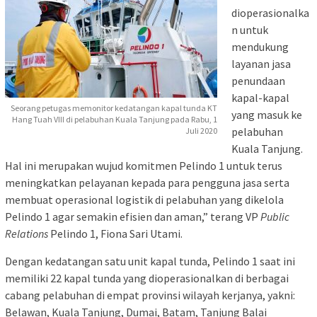
dioperasionalka
n untuk
mendukung
layanan jasa
penundaan
kapal-kapal
Seorang petugas memonitor kedatangan kapal tunda KT
yang masuk ke
Hang Tuah VIII di pelabuhan Kuala Tanjung pada Rabu, 1
pelabuhan
Juli 2020
Kuala Tanjung.
Hal ini merupakan wujud komitmen Pelindo 1 untuk terus
meningkatkan pelayanan kepada para pengguna jasa serta
membuat operasional logistik di pelabuhan yang dikelola
Pelindo 1 agar semakin efisien dan aman,” terang VP
Public
Relations
Pelindo 1, Fiona Sari Utami.
Dengan kedatangan satu unit kapal tunda, Pelindo 1 saat ini
memiliki 22 kapal tunda yang dioperasionalkan di berbagai
cabang pelabuhan di empat provinsi wilayah kerjanya, yakni:
Belawan, Kuala Tanjung, Dumai, Batam, Tanjung Balai