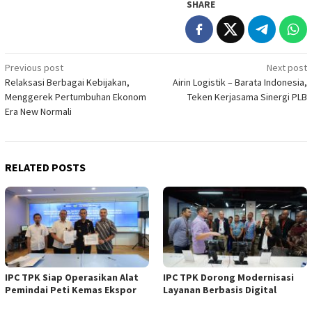
SHARE
Post
Previous post
Next post
Relaksasi Berbagai Kebijakan,
Airin Logistik – Barata Indonesia,
navigation
Menggerek Pertumbuhan Ekonom
Teken Kerjasama Sinergi PLB
Era New Normali
RELATED POSTS
IPC TPK Siap Operasikan Alat
IPC TPK Dorong Modernisasi
Pemindai Peti Kemas Ekspor
Layanan Berbasis Digital