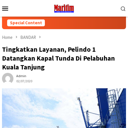
Skip
Mobile
to
Menu
content
Special Content
Home
BANDAR
Tingkatkan Layanan, Pelindo 1
Datangkan Kapal Tunda Di Pelabuhan
Kuala Tanjung
Admin
02/07/2020