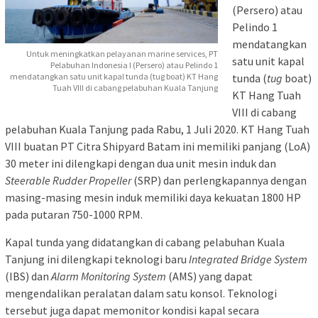
(Persero) atau
Pelindo 1
mendatangkan
Untuk meningkatkan pelayanan marine services, PT
satu unit kapal
Pelabuhan Indonesia I (Persero) atau Pelindo 1
tunda (
tug
boat)
mendatangkan satu unit kapal tunda (tug boat) KT Hang
Tuah VIII di cabang pelabuhan Kuala Tanjung
KT Hang Tuah
VIII di cabang
pelabuhan Kuala Tanjung pada Rabu, 1 Juli 2020. KT Hang Tuah
VIII buatan PT Citra Shipyard Batam ini memiliki panjang (LoA)
30 meter ini dilengkapi dengan dua unit mesin induk dan
Steerable Rudder Propeller
(SRP) dan perlengkapannya dengan
masing-masing mesin induk memiliki daya kekuatan 1800 HP
pada putaran 750-1000 RPM.
Kapal tunda yang didatangkan di cabang pelabuhan Kuala
Tanjung ini dilengkapi teknologi baru
Integrated Bridge System
(IBS) dan
Alarm Monitoring System
(AMS) yang dapat
mengendalikan peralatan dalam satu konsol. Teknologi
tersebut juga dapat memonitor kondisi kapal secara