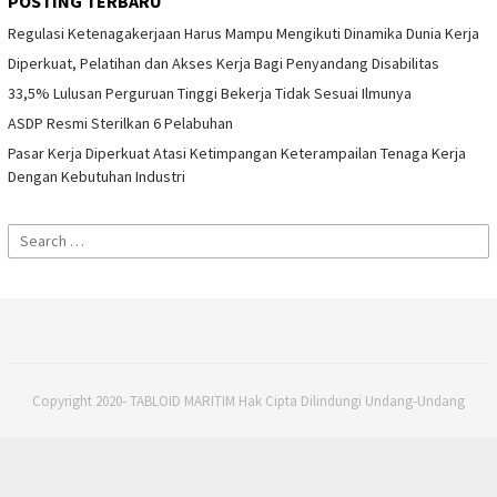
POSTING TERBARU
Regulasi Ketenagakerjaan Harus Mampu Mengikuti Dinamika Dunia Kerja
Diperkuat, Pelatihan dan Akses Kerja Bagi Penyandang Disabilitas
33,5% Lulusan Perguruan Tinggi Bekerja Tidak Sesuai Ilmunya
ASDP Resmi Sterilkan 6 Pelabuhan
Pasar Kerja Diperkuat Atasi Ketimpangan Keterampailan Tenaga Kerja
Dengan Kebutuhan Industri
Search
for:
Copyright 2020- TABLOID MARITIM Hak Cipta Dilindungi Undang-Undang