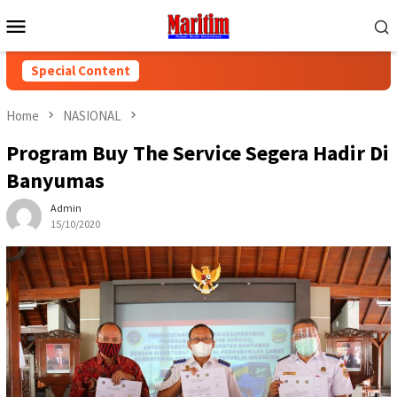
Skip
Mobile
to
Menu
content
Special Content
Home
NASIONAL
Program Buy The Service Segera Hadir Di
Banyumas
Admin
15/10/2020