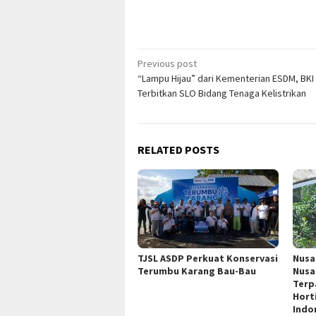
Post
Previous post
“Lampu Hijau” dari Kementerian ESDM, BKI
navigation
Terbitkan SLO Bidang Tenaga Kelistrikan
RELATED POSTS
TJSL ASDP Perkuat Konservasi
Nusa
Terumbu Karang Bau-Bau
Nusa
Terp
Hort
Indo