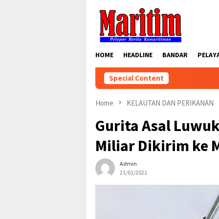
Skip
to
content
HOME
HEADLINE
BANDAR
PELAY
Special Content
Home
KELAUTAN DAN PERIKANAN
Gurita Asal Luwuk
Miliar Dikirim ke
Admin
21/01/2021