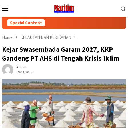
Skip
Mobile
to
Menu
content
Special Content
Home
KELAUTAN DAN PERIKANAN
Kejar Swasembada Garam 2027, KKP
Gandeng PT AHS di Tengah Krisis Iklim
Admin
19/11/2025