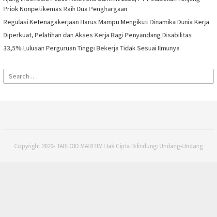
Priok Nonpetikemas Raih Dua Penghargaan
Regulasi Ketenagakerjaan Harus Mampu Mengikuti Dinamika Dunia Kerja
Diperkuat, Pelatihan dan Akses Kerja Bagi Penyandang Disabilitas
33,5% Lulusan Perguruan Tinggi Bekerja Tidak Sesuai Ilmunya
Search
for:
Copyright 2020- TABLOID MARITIM Hak Cipta Dilindungi Undang-Undang