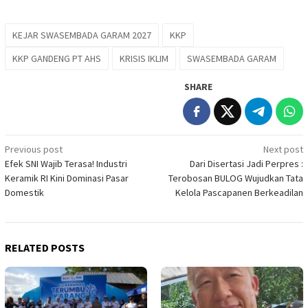
KEJAR SWASEMBADA GARAM 2027
KKP
KKP GANDENG PT AHS
KRISIS IKLIM
SWASEMBADA GARAM
SHARE
Post
Previous post
Next post
Efek SNI Wajib Terasa! Industri
Dari Disertasi Jadi Perpres :
navigation
Keramik RI Kini Dominasi Pasar
Terobosan BULOG Wujudkan Tata
Domestik
Kelola Pascapanen Berkeadilan
RELATED POSTS