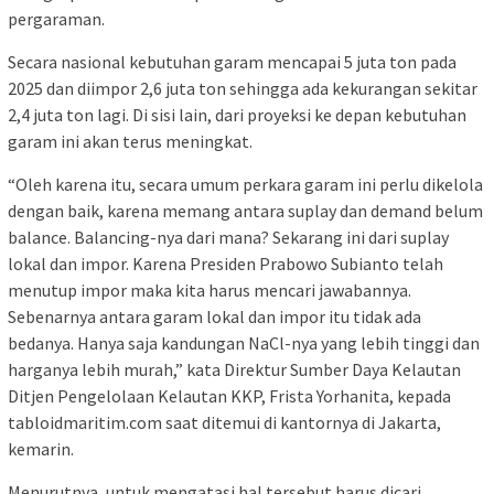
pergaraman.
Secara nasional kebutuhan garam mencapai 5 juta ton pada
2025 dan diimpor 2,6 juta ton sehingga ada kekurangan sekitar
2,4 juta ton lagi. Di sisi lain, dari proyeksi ke depan kebutuhan
garam ini akan terus meningkat.
“Oleh karena itu, secara umum perkara garam ini perlu dikelola
dengan baik, karena memang antara suplay dan demand belum
balance. Balancing-nya dari mana? Sekarang ini dari suplay
lokal dan impor. Karena Presiden Prabowo Subianto telah
menutup impor maka kita harus mencari jawabannya.
Sebenarnya antara garam lokal dan impor itu tidak ada
bedanya. Hanya saja kandungan NaCl-nya yang lebih tinggi dan
harganya lebih murah,” kata Direktur Sumber Daya Kelautan
Ditjen Pengelolaan Kelautan KKP, Frista Yorhanita, kepada
tabloidmaritim.com saat ditemui di kantornya di Jakarta,
kemarin.
Menurutnya, untuk mengatasi hal tersebut harus dicari