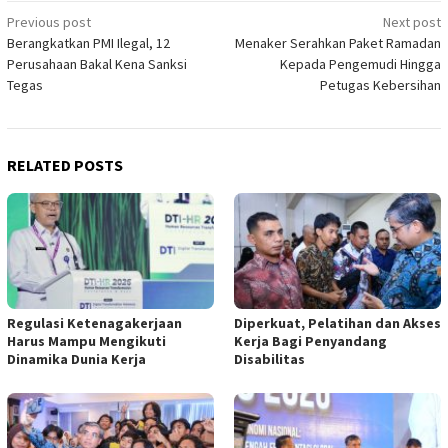
Post
Previous post
Next post
Berangkatkan PMI Ilegal, 12
Menaker Serahkan Paket Ramadan
navigation
Perusahaan Bakal Kena Sanksi
Kepada Pengemudi Hingga
Tegas
Petugas Kebersihan
RELATED POSTS
Regulasi Ketenagakerjaan
Diperkuat, Pelatihan dan Akses
Harus Mampu Mengikuti
Kerja Bagi Penyandang
Dinamika Dunia Kerja
Disabilitas