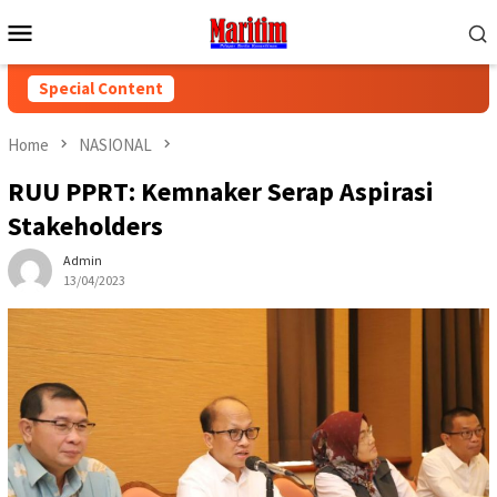
Skip
Mobile
to
Menu
content
Special Content
Home
NASIONAL
RUU PPRT: Kemnaker Serap Aspirasi
Stakeholders
Admin
13/04/2023