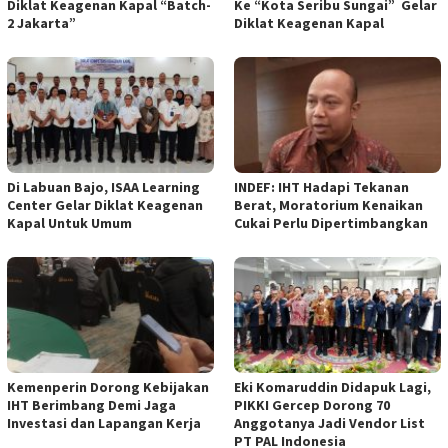
Diklat Keagenan Kapal “Batch-
Ke “Kota Seribu Sungai” Gelar
2 Jakarta”
Diklat Keagenan Kapal
Di Labuan Bajo, ISAA Learning
INDEF: IHT Hadapi Tekanan
Center Gelar Diklat Keagenan
Berat, Moratorium Kenaikan
Kapal Untuk Umum
Cukai Perlu Dipertimbangkan
Kemenperin Dorong Kebijakan
Eki Komaruddin Didapuk Lagi,
IHT Berimbang Demi Jaga
PIKKI Gercep Dorong 70
Investasi dan Lapangan Kerja
Anggotanya Jadi Vendor List
PT PAL Indonesia