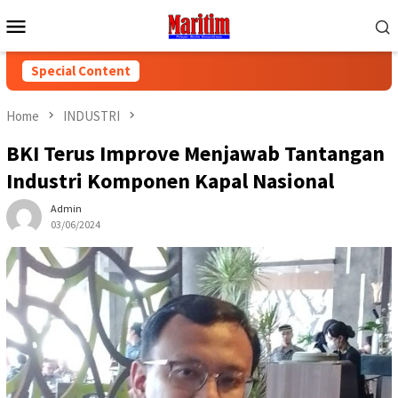
Skip
Mobile
to
Menu
content
Special Content
Home
INDUSTRI
BKI Terus Improve Menjawab Tantangan
Industri Komponen Kapal Nasional
Admin
03/06/2024