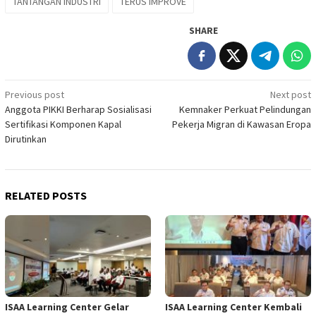
TANTANGAN INDUSTRI
TERUS IMPROVE
SHARE
Post
Previous post
Next post
Anggota PIKKI Berharap Sosialisasi
Kemnaker Perkuat Pelindungan
navigation
Sertifikasi Komponen Kapal
Pekerja Migran di Kawasan Eropa
Dirutinkan
RELATED POSTS
ISAA Learning Center Gelar
ISAA Learning Center Kembali