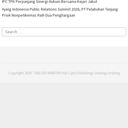
IPC TPK Perpanjang Sinergi Hukum Bersama Kejari Jakut
Ajang Indonesia Public Relations Summit 2026, PT Pelabuhan Tanjung
Priok Nonpetikemas Raih Dua Penghargaan
Search
for:
Copyright 2020- TABLOID MARITIM Hak Cipta Dilindungi Undang-Undang