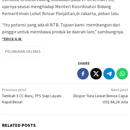
ujarnya seusai menghadap Menteri Koordinator Bidang
Kemaritiman Luhut Binsar Panjaitan,di Jakarta, pekan lalu.
“Itu potensi yang ada di NTB. Tujuan kami membangun dari
pinggir untuk membawa produk ke daerah lain,” sambungnya.
*ERICK A.M.
PELABUHAN GILI MAS
SHARE
Post
Previous post
Next post
Tambah 3 CC Baru, TPS Siap Layani
Ekspor Tuna Lewat Benoa Capai
navigation
Kapal Besar
US$ 64,24 Juta
RELATED POSTS