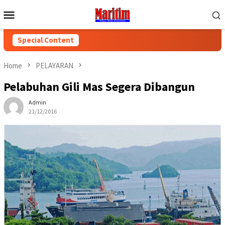
Skip
Mobile
to
Menu
content
Special Content
Home
PELAYARAN
Pelabuhan Gili Mas Segera Dibangun
Admin
21/12/2016