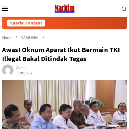
Skip
Mobile
to
Menu
content
Special Content
Home
NASIONAL
Awas! Oknum Aparat Ikut Bermain TKI
Illegal Bakal Ditindak Tegas
Admin
07/03/2017