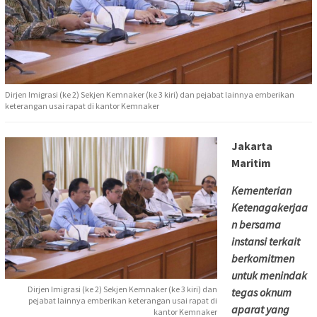
Dirjen Imigrasi (ke 2) Sekjen Kemnaker (ke 3 kiri) dan pejabat lainnya emberikan
keterangan usai rapat di kantor Kemnaker
Jakarta
Maritim
Kementerian
Ketenagakerjaa
n bersama
instansi terkait
berkomitmen
untuk menindak
Dirjen Imigrasi (ke 2) Sekjen Kemnaker (ke 3 kiri) dan
tegas oknum
pejabat lainnya emberikan keterangan usai rapat di
aparat yang
kantor Kemnaker