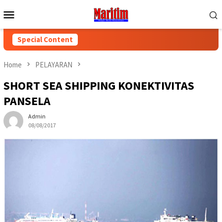
Skip
Mobile
to
Menu
content
Special Content
Home
PELAYARAN
SHORT SEA SHIPPING KONEKTIVITAS
PANSELA
Admin
08/08/2017