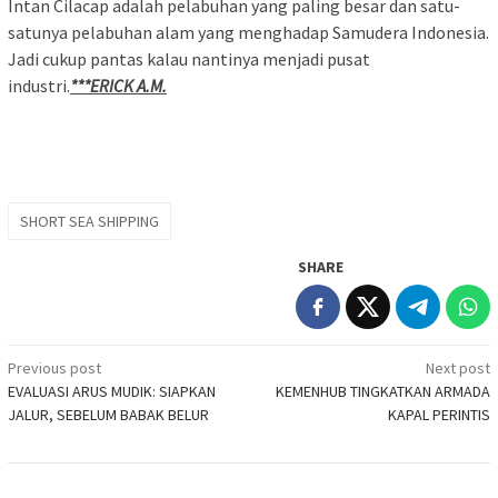
Intan Cilacap adalah pelabuhan yang paling besar dan satu-
satunya pelabuhan alam yang menghadap Samudera Indonesia.
Jadi cukup pantas kalau nantinya menjadi pusat
industri.
***ERICK A.M.
SHORT SEA SHIPPING
SHARE
Post
Previous post
Next post
EVALUASI ARUS MUDIK: SIAPKAN
KEMENHUB TINGKATKAN ARMADA
navigation
JALUR, SEBELUM BABAK BELUR
KAPAL PERINTIS