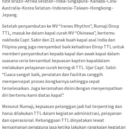
rute Brazil–Afrika Selatan–India–Singapura- Kanada–Cina-
Australia–Korea Selatan–Indonesia–Taiwan–Hongkong–
Jepang.
Setelah penyambutan ke MV “Irenes Rhythm”, Rumaji Dirop
TTL, masuk ke dalam kapal curah MV “Okinawa”, bertemu
nakhoda Capt. Sabir dan 21 anak buah kapal asal India dan
Filipina yang juga menyambut baik kehadiran Dirop TTL untuk
memberi penyambutan kepada kapal dan awak kapal dalam
suasana ceria bersambut kepuasan kapten kapaldalam
melakukan pelayanan curah kering di TTL. Ujar Capt. Sabir:
“Cuaca sangat baik, peralatan dan fasilitas canggih
mempercepat proses bongkarnya sehingga cepat
terselesaikan. Juga keramahan disini dengan menyempatkan
diri bertemu kami diatas kapal”.
Menurut Rumaji, kepuasan pelanggan jadi hal terpenting dan
harus dilakukan TTL dalam kegiatan administrasi, pelayanan
dan operasional. Kebanggaan TTL dinyatakan lewat
kenyamanan pengguna jasa ketika lakukan rangkaian kegiatan