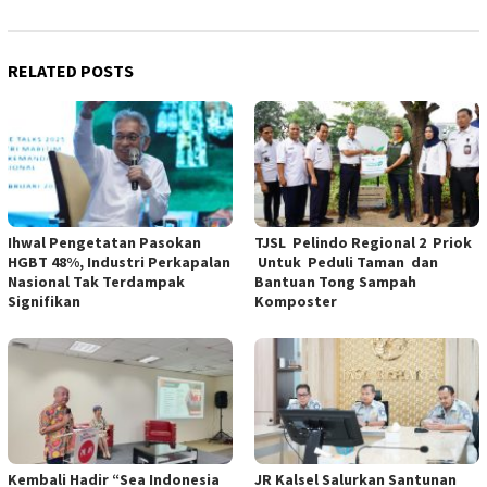
RELATED POSTS
Ihwal Pengetatan Pasokan
TJSL Pelindo Regional 2 Priok
HGBT 48%, Industri Perkapalan
Untuk Peduli Taman dan
Nasional Tak Terdampak
Bantuan Tong Sampah
Signifikan
Komposter
Kembali Hadir “Sea Indonesia
JR Kalsel Salurkan Santunan