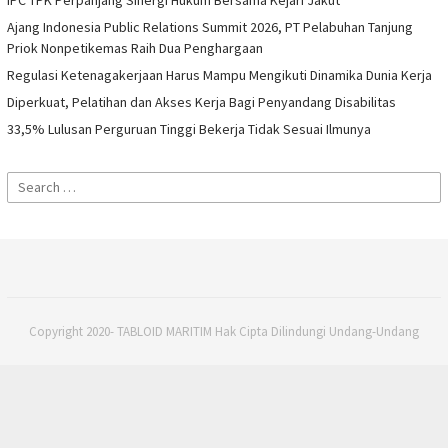
IPC TPK Perpanjang Sinergi Hukum Bersama Kejari Jakut
Ajang Indonesia Public Relations Summit 2026, PT Pelabuhan Tanjung
Priok Nonpetikemas Raih Dua Penghargaan
Regulasi Ketenagakerjaan Harus Mampu Mengikuti Dinamika Dunia Kerja
Diperkuat, Pelatihan dan Akses Kerja Bagi Penyandang Disabilitas
33,5% Lulusan Perguruan Tinggi Bekerja Tidak Sesuai Ilmunya
Search
for:
Copyright 2020- TABLOID MARITIM Hak Cipta Dilindungi Undang-Undang