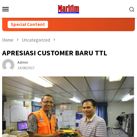
Skip
Mobile
to
Menu
content
Special Content
Home
Uncategorized
APRESIASI CUSTOMER BARU TTL
Admin
14/08/2017