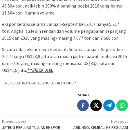
46.504 ton, naik lebih 300% dibanding posisi 2016 yang hanya
11.504 ton. Namun volume
ekspor kerapu selama Januari-September 2017 hanya 5.217
ton. Angka itu lebih rendah dari volume pengapalan sepanjang
2015 dan 2016 yang masing-masing 7.077 ton dan 7.668 ton.
Secara nilai, ekspor pun merosot. Selama Januari-September
2017 hanya US$28,9 juta atau masih jauh di bawah realisasi 2015
dan 2016 yang masing-masing mencapai US$33,6 juta dan
US$41,5 juta.
***ERICK A.M.
REVISI ATURAN KAPAL ANGKUT IKAN HIDUP
SHARE
Post
Previous post
Next post
JATENG PERLUAS TUJUAN EKSPOR
ABILINDO: KEMBALI KE REGULASI