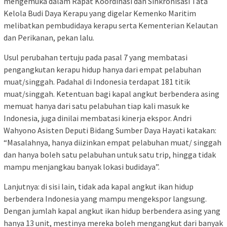
mengemuka dalam Rapat Koordinasi dan Sinkronisasi Tata
Kelola Budi Daya Kerapu yang digelar Kemenko Maritim
melibatkan pembudidaya kerapu serta Kementerian Kelautan
dan Perikanan, pekan lalu.
Usul perubahan tertuju pada pasal 7 yang membatasi
pengangkutan kerapu hidup hanya dari empat pelabuhan
muat/singgah. Padahal di Indonesia terdapat 181 titik
muat/singgah. Ketentuan bagi kapal angkut berbendera asing
memuat hanya dari satu pelabuhan tiap kali masuk ke
Indonesia, juga dinilai membatasi kinerja ekspor. Andri
Wahyono Asisten Deputi Bidang Sumber Daya Hayati katakan:
“Masalahnya, hanya diizinkan empat pelabuhan muat/ singgah
dan hanya boleh satu pelabuhan untuk satu trip, hingga tidak
mampu menjangkau banyak lokasi budidaya”.
Lanjutnya: di sisi lain, tidak ada kapal angkut ikan hidup
berbendera Indonesia yang mampu mengekspor langsung.
Dengan jumlah kapal angkut ikan hidup berbendera asing yang
hanya 13 unit, mestinya mereka boleh mengangkut dari banyak