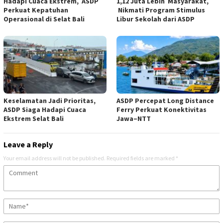
Hadapi Cuaca Ekstrem, ASDP
1,12 Juta Lebih Masyarakat,
Perkuat Kepatuhan
Nikmati Program Stimulus
Operasional di Selat Bali
Libur Sekolah dari ASDP
Keselamatan Jadi Prioritas,
ASDP Percepat Long Distance
ASDP Siaga Hadapi Cuaca
Ferry Perkuat Konektivitas
Ekstrem Selat Bali
Jawa–NTT
Leave a Reply
Your email address will not be published.
Required fields are marked
*