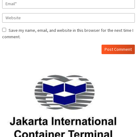
Save my name, email, and website in this browser for the next time I
comment.