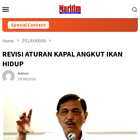
Skip
Mobile
to
Menu
content
Special Content
Home
PELAYARAN
REVISI ATURAN KAPAL ANGKUT IKAN
HIDUP
Admin
24/04/2018