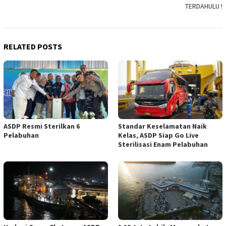
navigation
TERDAHULU !
RELATED POSTS
ASDP Resmi Sterilkan 6
Standar Keselamatan Naik
Pelabuhan
Kelas, ASDP Siap Go Live
Sterilisasi Enam Pelabuhan