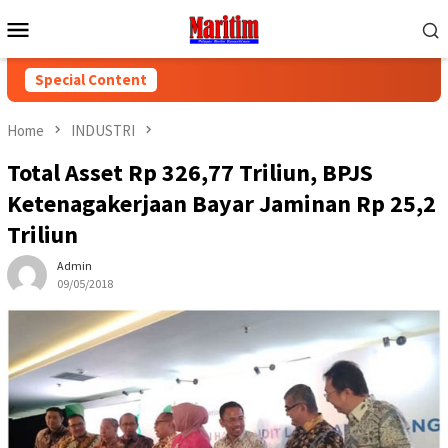
Skip
Mobile
to
Menu
content
Special Content
Home
INDUSTRI
Total Asset Rp 326,77 Triliun, BPJS
Ketenagakerjaan Bayar Jaminan Rp 25,2
Triliun
Admin
09/05/2018