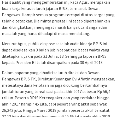
Hasil audit yang menggembirakan ini, kata Agus, merupakan
buah kerja keras seluruh jajaran BPJS, termasuk Dewan
Pengawas. Hampir semua program tercapai di atas target yang
telah ditetapkan. Dia minta prestasi ini tetap dipertahankan
dan ditingkatkan, mengingat masih banyak tantangan dan
masalah yang harus dihadapi di masa mendatang.
Menurut Agus, publik ekspose setelah audit kinerja BPJS ini
dapat diselesaikan 3 bulan lebih cepat dari batas waktu yang
ditetapkan, yakni pada 31 Juli 2018. Sehingga laporan BPJS
kepada Presiden RI telah disampaikan pada 30 April 2018.
Dalam paparan yang dihadiri seluruh direksi dan Dewan
Pengawas BPJS TK, Direktur Keuangan Evi Afiatin mengatakan,
melesatnya dana kelolaan ini juga didukung bertambahnya
jumlah iuran yang terealisasi pada akhir 2017 sebesar Rp 56,4
triliun. Peserta BPJS Ketenagakerjaan yang terdaftar hingga
akhir 2017 hampir 45 juta, tapi peserta yang aktif sebanyak
26,242 juta. Hingga Maret 2018 jumlah peserta aktif tercatat
27,12 juta dan ditargetkan menjadi 29,65 juta pada akhir 2018.