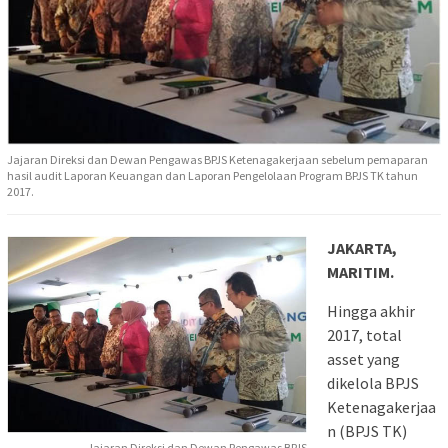
Jajaran Direksi dan Dewan Pengawas BPJS Ketenagakerjaan sebelum pemaparan
hasil audit Laporan Keuangan dan Laporan Pengelolaan Program BPJS TK tahun
2017.
JAKARTA,
MARITIM.
Hingga akhir
2017, total
asset yang
dikelola BPJS
Ketenagakerjaa
n (BPJS TK)
Jajaran Direksi dan Dewan Pengawas BPJS