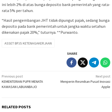
ini lebih 2% di atas bunga deposito bank pemerintah yang rata-
rata 5% per tahun.
“Hasil pengembangan JHT tidak dipungut pajak, sedang bunga
deposito pada bank pemerintah untuk jangka waktu setahun
dikenakan pajak 20%,” tuturnya. **Purwanto.
ASSET BPJS KETENAGAKERJAAN
SHARE
Post
Previous post
Next post
KEMENTERIAN PUPR MENATA
Menperin Resmikan Pusat Inovasi
navigation
KAWASAN LABUANBAJO
Apple
RELATED POSTS