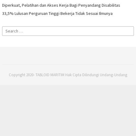
Diperkuat, Pelatihan dan Akses Kerja Bagi Penyandang Disabilitas
33,5% Lulusan Perguruan Tinggi Bekerja Tidak Sesuai Ilmunya
Search
for:
Copyright 2020- TABLOID MARITIM Hak Cipta Dilindungi Undang-Undang