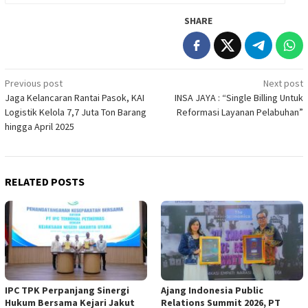
SHARE
Post
Previous post
Next post
Jaga Kelancaran Rantai Pasok, KAI
INSA JAYA : “Single Billing Untuk
navigation
Logistik Kelola 7,7 Juta Ton Barang
Reformasi Layanan Pelabuhan”
hingga April 2025
RELATED POSTS
IPC TPK Perpanjang Sinergi
Ajang Indonesia Public
Hukum Bersama Kejari Jakut
Relations Summit 2026, PT