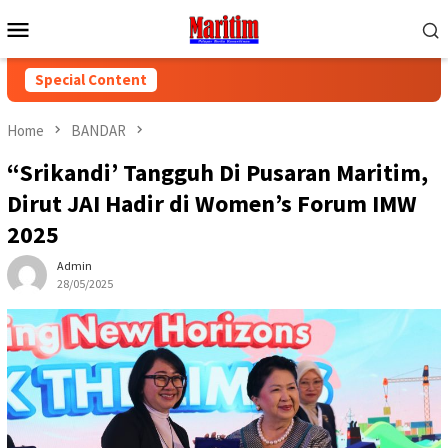
Skip
Mobile
to
Menu
content
Special Content
Home
BANDAR
“Srikandi’ Tangguh Di Pusaran Maritim,
Dirut JAI Hadir di Women’s Forum IMW
2025
Admin
28/05/2025