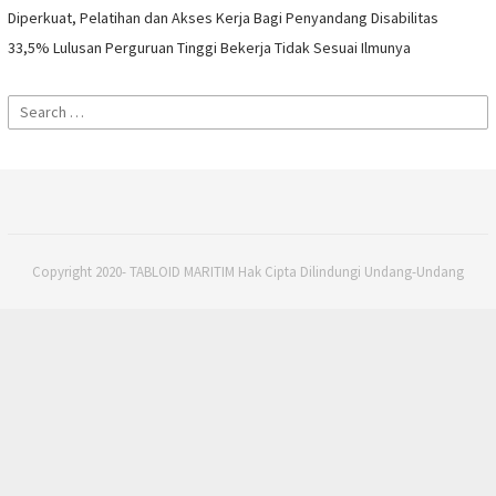
Diperkuat, Pelatihan dan Akses Kerja Bagi Penyandang Disabilitas
33,5% Lulusan Perguruan Tinggi Bekerja Tidak Sesuai Ilmunya
Search
for:
Copyright 2020- TABLOID MARITIM Hak Cipta Dilindungi Undang-Undang