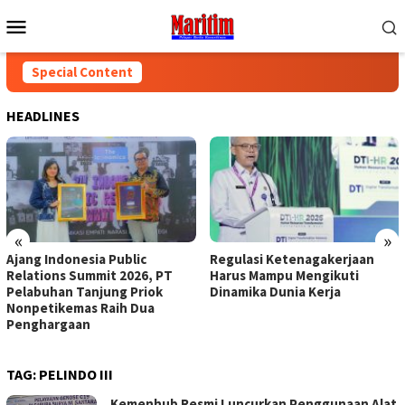
Skip
Mobile
to
Menu
content
Special Content
HEADLINES
«
»
Ajang Indonesia Public
Regulasi Ketenagakerjaan
Relations Summit 2026, PT
Harus Mampu Mengikuti
Pelabuhan Tanjung Priok
Dinamika Dunia Kerja
Nonpetikemas Raih Dua
Penghargaan
TAG:
PELINDO III
Kemenhub Resmi Luncurkan Penggunaan Alat